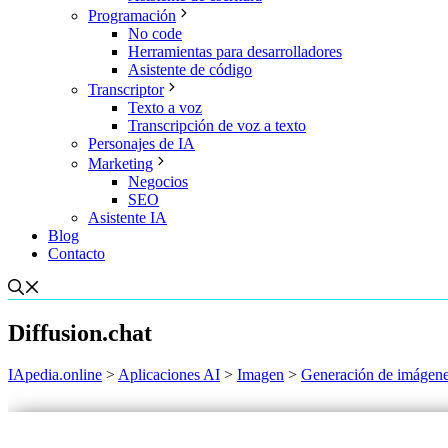
Programación
No code
Herramientas para desarrolladores
Asistente de código
Transcriptor
Texto a voz
Transcripción de voz a texto
Personajes de IA
Marketing
Negocios
SEO
Asistente IA
Blog
Contacto
Diffusion.chat
IApedia.online
>
Aplicaciones AI
>
Imagen
>
Generación de imágen