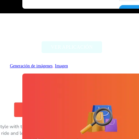
Threadcreator image caption
generator
VER APLICACIÓN
Generación de imágenes
, 
Imagen