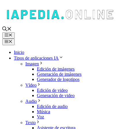
Saltar
al
contenido
Menú
Menú
Inicio
Tipos de aplicaciones IA
Imagen
Edición de imágenes
Generación de imágenes
Generador de logotipos
Vídeo
Edición de video
Generación de video
Audio
Edición de audio
Música
Voz
Texto
Asistente de escritura