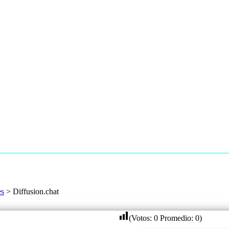
es
>
Diffusion.chat
(Votos:
0
Promedio:
0
)