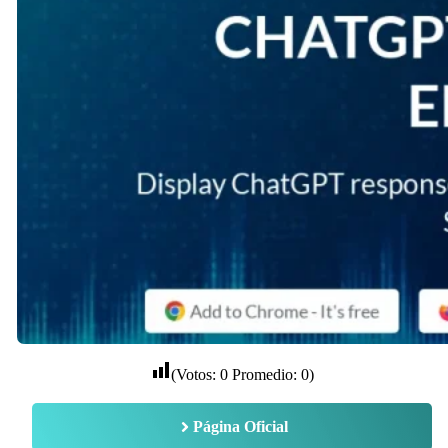
(Votos:
0
Promedio:
0
)
Página Oficial