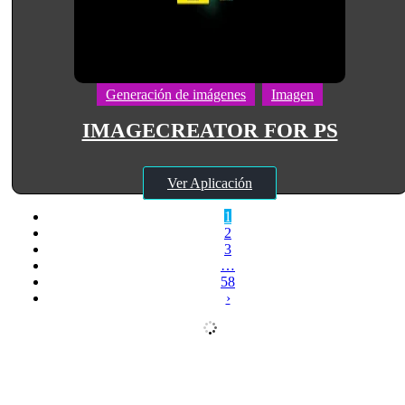
Generación de imágenes
Imagen
IMAGECREATOR FOR PS
Ver Aplicación
1
2
3
…
58
›