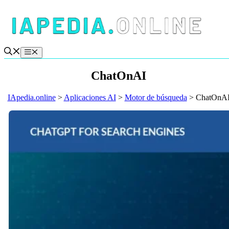
Saltar
al
contenido
Menú
ChatOnAI
IApedia.online
>
Aplicaciones AI
>
Motor de búsqueda
>
ChatOnA