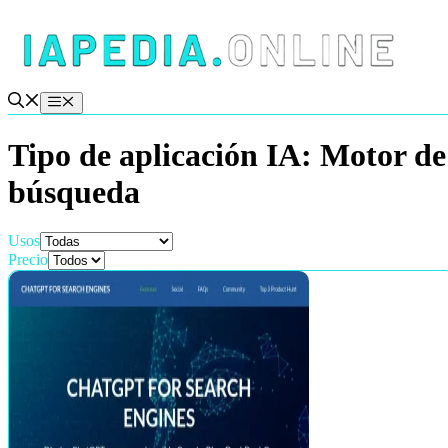
Saltar
al
contenido
Menú
Tipo de aplicación IA:
Motor de
búsqueda
Usos
Precio