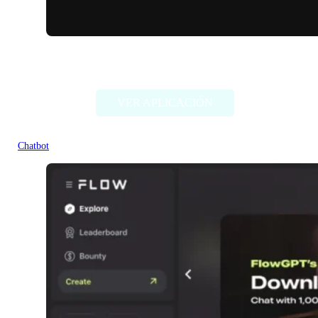
Banterai
VER APLICACIÓN
Chatbot