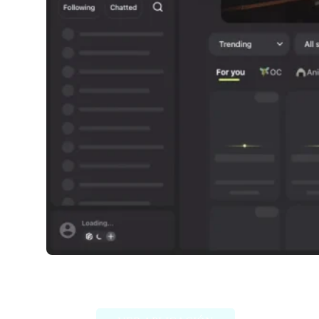
FlowGPT