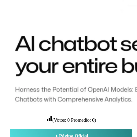
(Votos:
0
Promedio:
0
)
Página Oficial