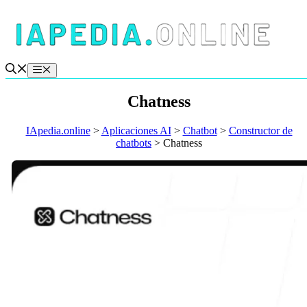
Saltar
al
contenido
Menú
Chatness
IApedia.online
>
Aplicaciones AI
>
Chatbot
>
Constructor de
chatbots
>
Chatness