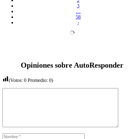
2
3
…
58
›
Opiniones sobre AutoResponder
(Votos:
0
Promedio:
0
)
Comentario
Nombre
Correo