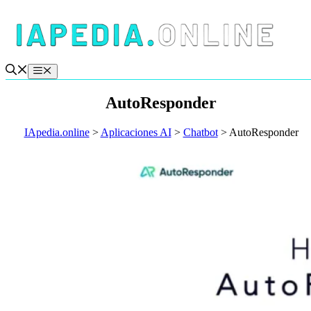
Saltar
al
contenido
Menú
AutoResponder
IApedia.online
>
Aplicaciones AI
>
Chatbot
>
AutoResponder