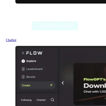
Banterai
VER APLICACIÓN
Chatbot