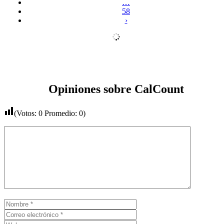
…
58
›
Opiniones sobre CalCount
(Votos:
0
Promedio:
0
)
Comentario
Nombre
Correo
electrónico
Web