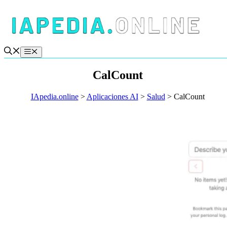
Saltar
al
contenido
Menú
CalCount
IApedia.online
>
Aplicaciones AI
>
Salud
>
CalCount