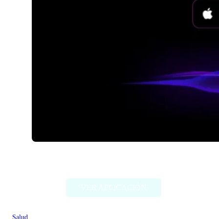
AquaAdvisor-AI water tracker
VER APLICACIÓN
Salud