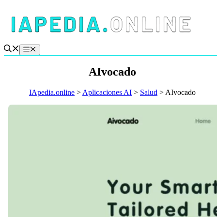
Saltar
al
contenido
Menú
AIvocado
IApedia.online
>
Aplicaciones AI
>
Salud
>
AIvocado