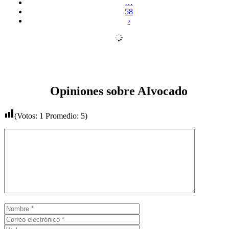
…
58
›
Opiniones sobre AIvocado
(Votos:
1
Promedio:
5
)
Comentario
Nombre
Correo
electrónico
Web