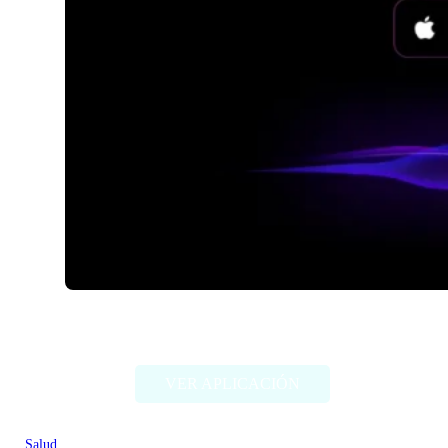
AquaAdvisor-AI water tracker
VER APLICACIÓN
Salud