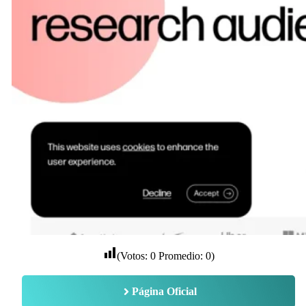
(Votos:
0
Promedio:
0
)
Página Oficial