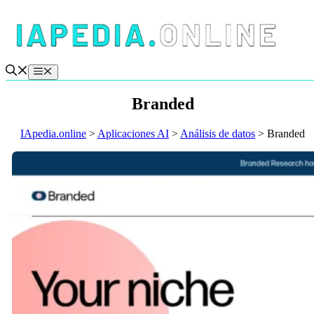
Saltar
al
contenido
Menú
Branded
IApedia.online
>
Aplicaciones AI
>
Análisis de datos
>
Branded