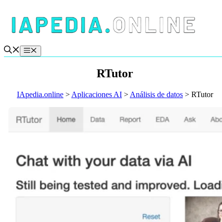
Saltar
al
contenido
Menú
RTutor
IApedia.online
>
Aplicaciones AI
>
Análisis de datos
>
RTutor