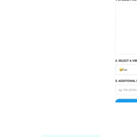
Threadcreator image caption
generator