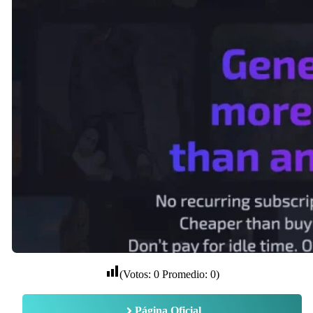
(Votos:
0
Promedio:
0
)
Página Oficial