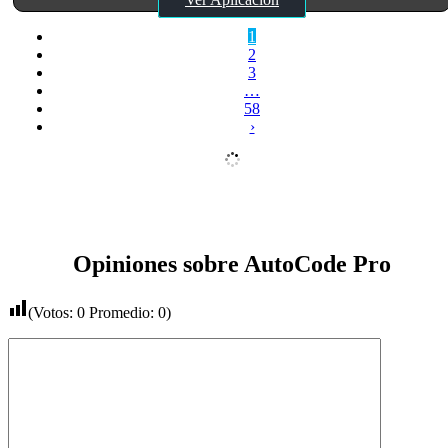
1
2
3
…
58
›
Opiniones sobre AutoCode Pro
(Votos:
0
Promedio:
0
)
Comentario