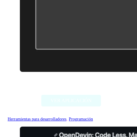
DiagramGPT by Eraser
VER APLICACIÓN
Herramientas para desarrolladores
, 
Programación