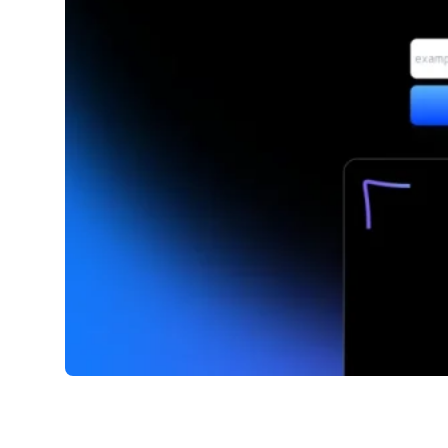
Aiwebdesigner.io