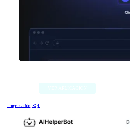
Compo AI
VER APLICACIÓN
Programación
, 
SQL