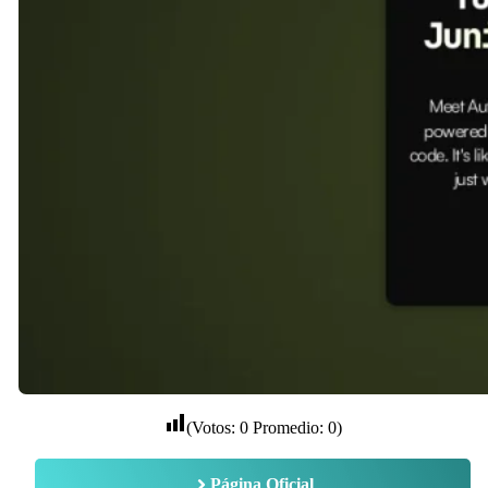
(Votos:
0
Promedio:
0
)
Página Oficial