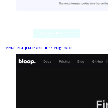
Flagright AI
VER APLICACIÓN
Herramientas para desarrolladores
, 
Programación