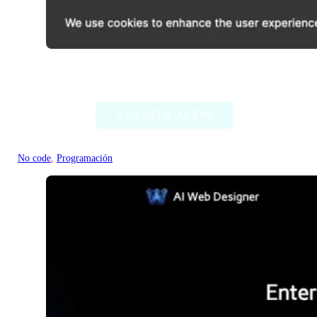
QLAI.ai
VER APLICACIÓN
No code
, 
Programación