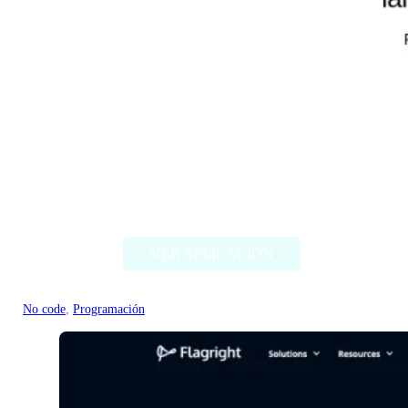
Ollama.ai
VER APLICACIÓN
No code
, 
Programación