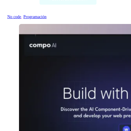
No code
, 
Programación