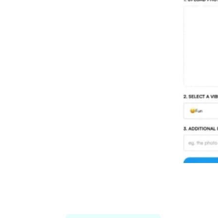
Threadcreator image caption
generator