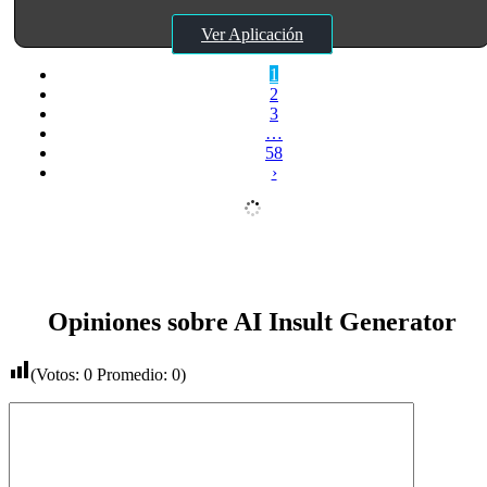
Ver Aplicación
1
2
3
…
58
›
Opiniones sobre AI Insult Generator
(Votos:
0
Promedio:
0
)
Comentario