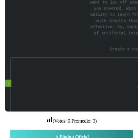
(Votos:
0
Promedio:
0
)
Página Oficial