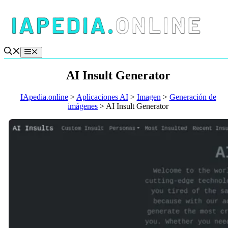
Saltar
al
contenido
Menú
AI Insult Generator
IApedia.online
>
Aplicaciones AI
>
Imagen
>
Generación de
imágenes
>
AI Insult Generator