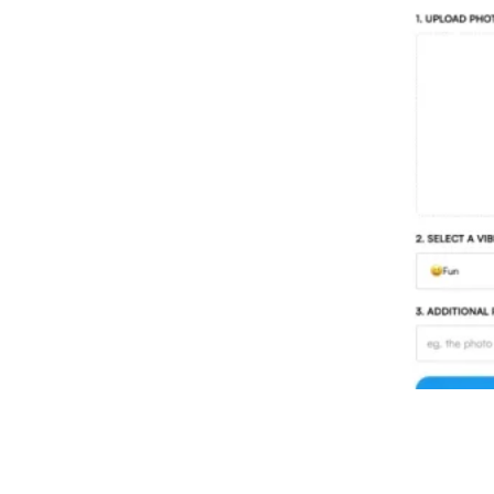
Threadcreator image caption
generator