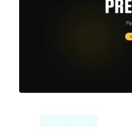
RivetAI
VER APLICACIÓN