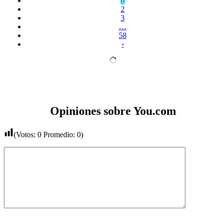
1
2
3
…
58
›
Opiniones sobre You.com
(Votos:
0
Promedio:
0
)
Comentario