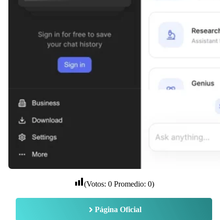
(Votos:
0
Promedio:
0
)
Página Oficial