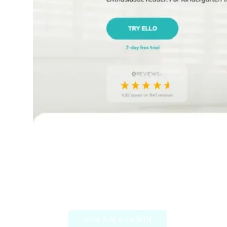
helloello.com
VER APLICACIÓN