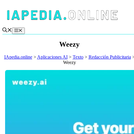
Saltar
al
contenido
Menú
Weezy
IApedia.online
>
Aplicaciones AI
>
Texto
>
Redacción Publicitaria
Weezy