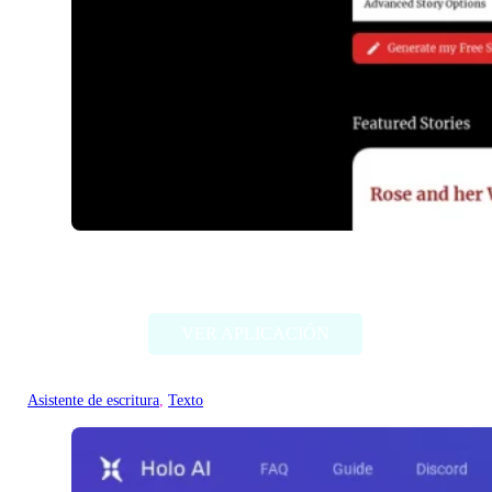
RedQuill
VER APLICACIÓN
Asistente de escritura
, 
Texto