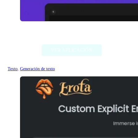
WriteHolo
VER APLICACIÓN
Texto
, 
Generación de texto