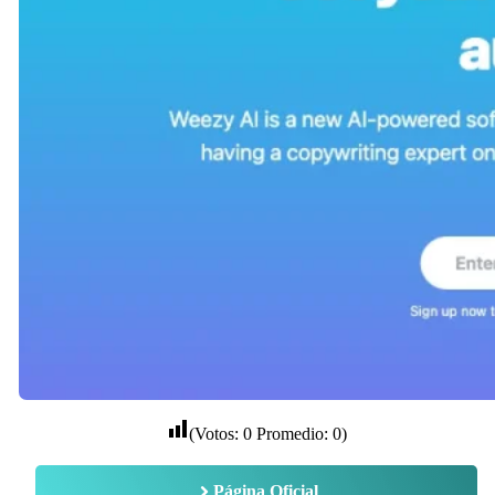
(Votos:
0
Promedio:
0
)
Página Oficial