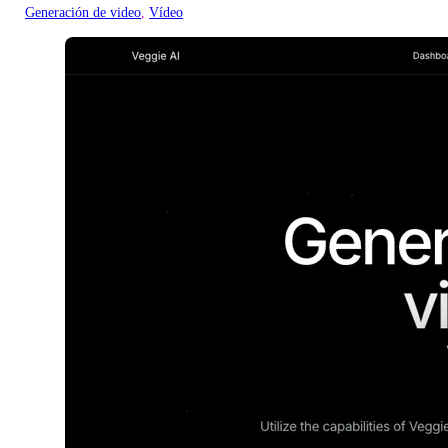
Generación de video
, 
Vídeo