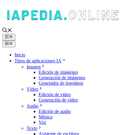
Saltar
al
contenido
Menú
Menú
Inicio
Tipos de aplicaciones IA
Imagen
Edición de imágenes
Generación de imágenes
Generador de logotipos
Vídeo
Edición de video
Generación de video
Audio
Edición de audio
Música
Voz
Texto
Asistente de escritura