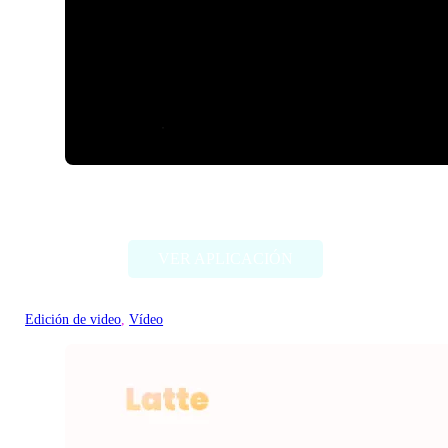
Veggie ai
VER APLICACIÓN
Edición de video
, 
Vídeo