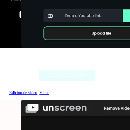
Spikes Studio
VER APLICACIÓN
Edición de video
, 
Vídeo