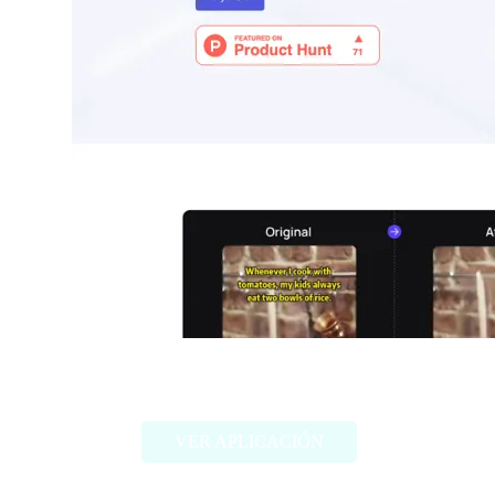
GhostCut
VER APLICACIÓN