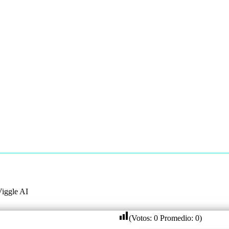
iggle AI
(Votos:
0
Promedio:
0
)