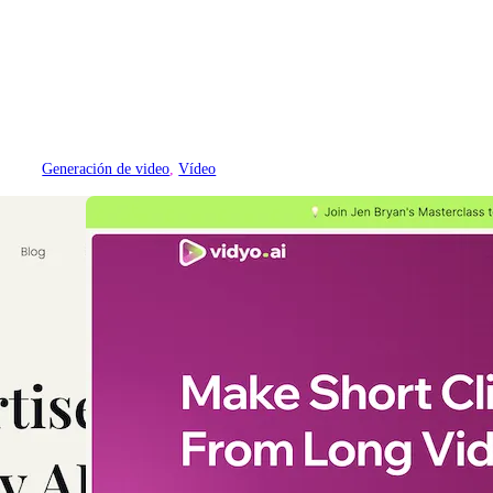
Generación de video
, 
Vídeo