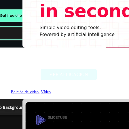
Clippah
VER APLICACIÓN
Edición de video
, 
Vídeo