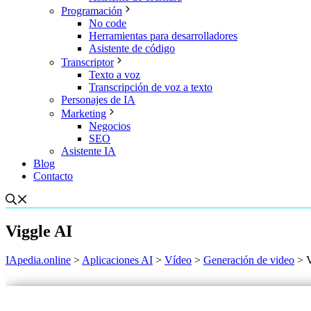
Programación
No code
Herramientas para desarrolladores
Asistente de código
Transcriptor
Texto a voz
Transcripción de voz a texto
Personajes de IA
Marketing
Negocios
SEO
Asistente IA
Blog
Contacto
Viggle AI
IApedia.online
>
Aplicaciones AI
>
Vídeo
>
Generación de video
>
V