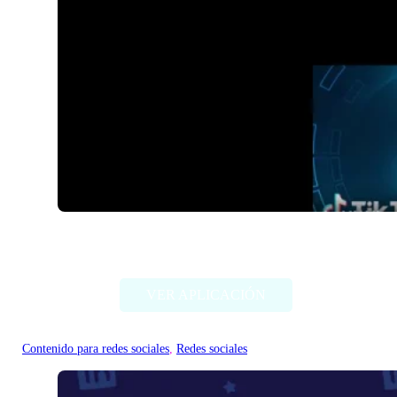
SwapFans
VER APLICACIÓN
Contenido para redes sociales
, 
Redes sociales