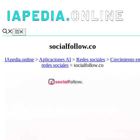
Saltar
al
contenido
Menú
socialfollow.co
IApedia.online
>
Aplicaciones AI
>
Redes sociales
>
Crecimiento e
redes sociales
>
socialfollow.co