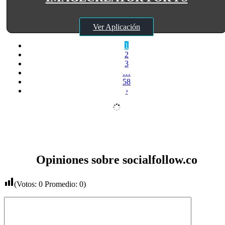
Ver Aplicación
1
2
3
…
58
›
Opiniones sobre socialfollow.co
(Votos:
0
Promedio:
0
)
Comentario