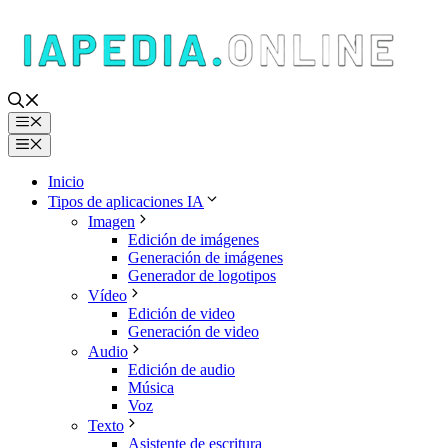
Saltar
al
contenido
Menú
Menú
Inicio
Tipos de aplicaciones IA
Imagen
Edición de imágenes
Generación de imágenes
Generador de logotipos
Vídeo
Edición de video
Generación de video
Audio
Edición de audio
Música
Voz
Texto
Asistente de escritura