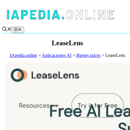
Saltar
al
contenido
Menú
LeaseLens
IApedia.online
>
Aplicaciones AI
>
Bienes raíces
>
LeaseLens