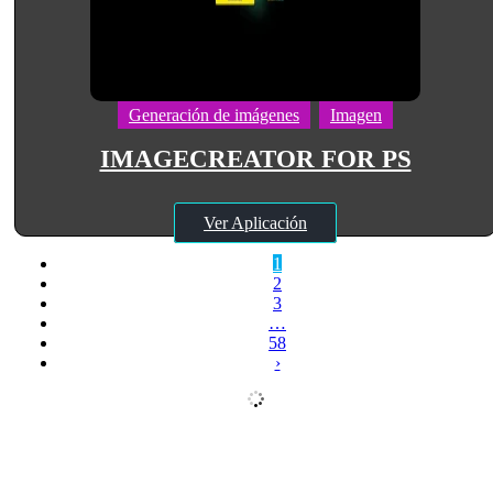
Generación de imágenes
Imagen
IMAGECREATOR FOR PS
Ver Aplicación
1
2
3
…
58
›