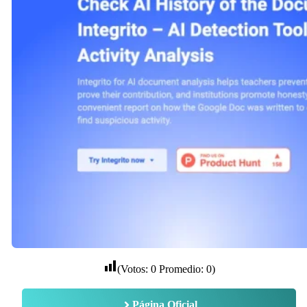
(Votos:
0
Promedio:
0
)
Página Oficial