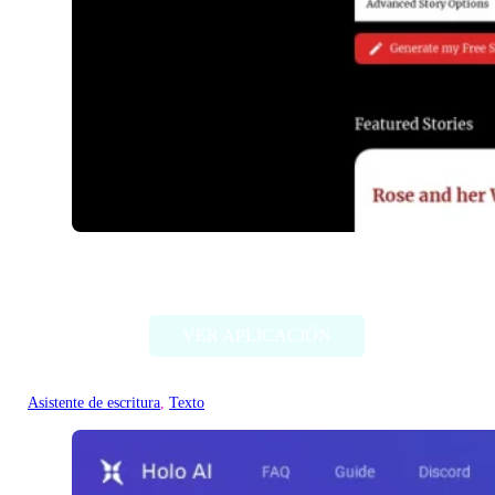
RedQuill
VER APLICACIÓN
Asistente de escritura
, 
Texto