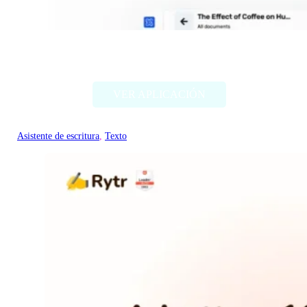
Textero.ai Essay Writer
VER APLICACIÓN
Asistente de escritura
, 
Texto