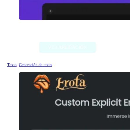
WriteHolo
VER APLICACIÓN
Texto
, 
Generación de texto