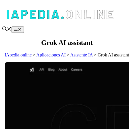
Saltar
al
contenido
Menú
Grok AI assistant
IApedia.online
>
Aplicaciones AI
>
Asistente IA
>
Grok AI assistant