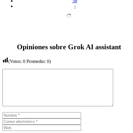
58
›
Opiniones sobre Grok AI assistant
(Votos:
0
Promedio:
0
)
Comentario
Nombre
Correo
electrónico
Web