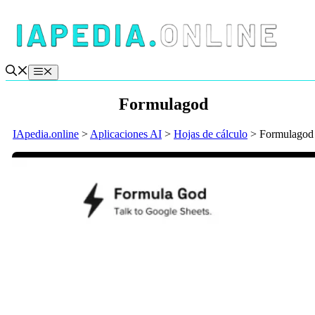
Saltar
al
contenido
Menú
Formulagod
IApedia.online
>
Aplicaciones AI
>
Hojas de cálculo
>
Formulagod