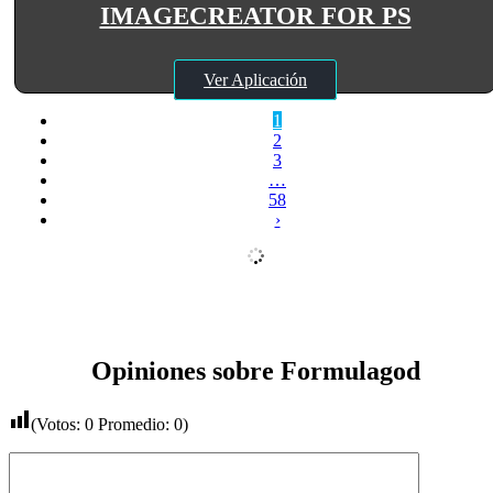
IMAGECREATOR FOR PS
Ver Aplicación
1
2
3
…
58
›
Opiniones sobre Formulagod
(Votos:
0
Promedio:
0
)
Comentario