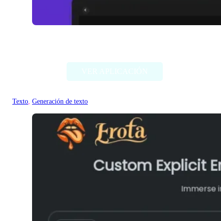
WriteHolo
VER APLICACIÓN
Texto
, 
Generación de texto