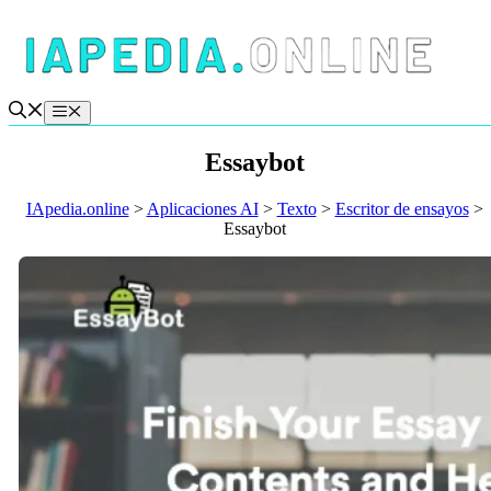
Saltar
al
contenido
Menú
Essaybot
IApedia.online
>
Aplicaciones AI
>
Texto
>
Escritor de ensayos
>
Essaybot