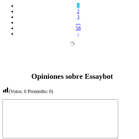
1
2
3
…
58
›
Opiniones sobre Essaybot
(Votos:
0
Promedio:
0
)
Comentario