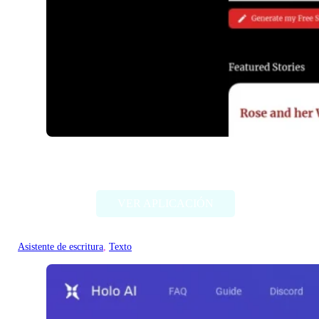
RedQuill
VER APLICACIÓN
Asistente de escritura
, 
Texto