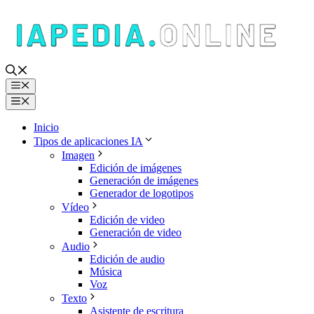
Saltar
al
contenido
Menú
Menú
Inicio
Tipos de aplicaciones IA
Imagen
Edición de imágenes
Generación de imágenes
Generador de logotipos
Vídeo
Edición de video
Generación de video
Audio
Edición de audio
Música
Voz
Texto
Asistente de escritura