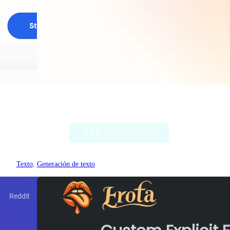
Rytr.me
VER APLICACIÓN
Texto
, 
Generación de texto