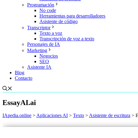
Programación
No code
Herramientas para desarrolladores
Asistente de código
Transcriptor
Texto a voz
Transcripción de voz a texto
Personajes de IA
Marketing
Negocios
SEO
Asistente IA
Blog
Contacto
EssayAI.ai
IApedia.online
>
Aplicaciones AI
>
Texto
>
Asistente de escritura
>
E