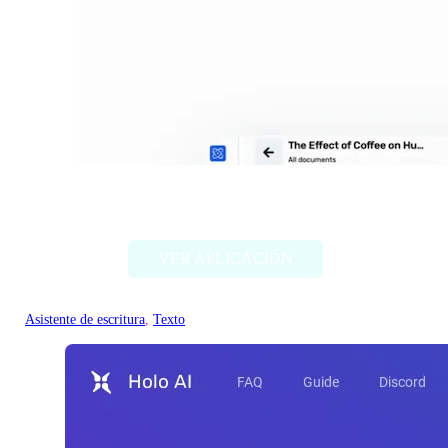
Textero.ai Essay Writer
VER APLICACIÓN
Asistente de escritura
, 
Texto