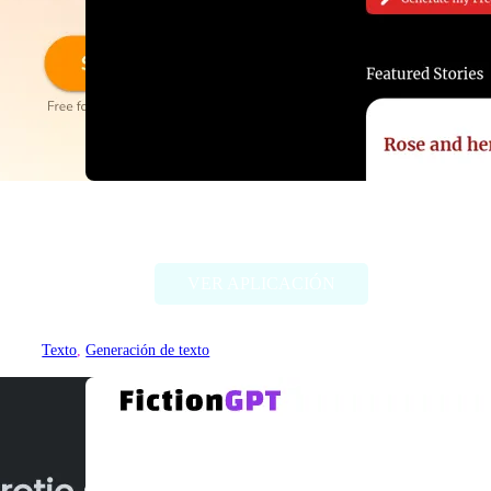
RedQuill
VER APLICACIÓN
Texto
, 
Generación de texto