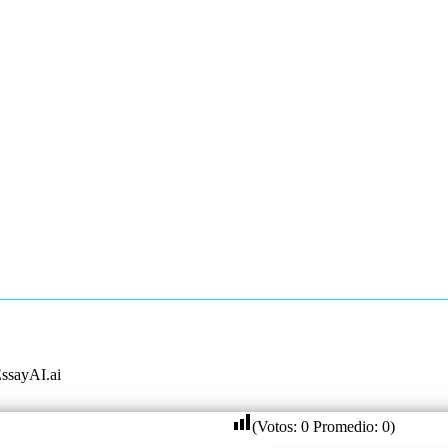
ssayAI.ai
(Votos:
0
Promedio:
0
)