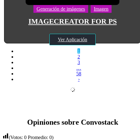
Generación de imágenes
Imagen
IMAGECREATOR FOR PS
Ver Aplicación
1
2
3
…
58
›
Opiniones sobre Convostack
(Votos:
0
Promedio:
0
)