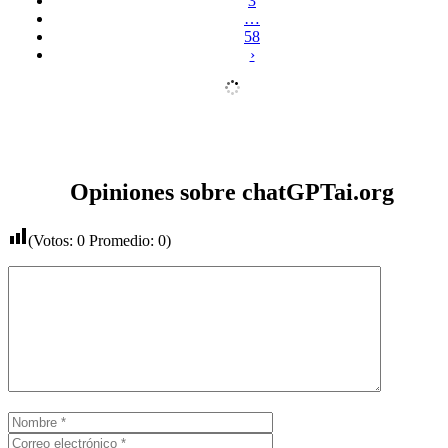
3
…
58
›
Opiniones sobre chatGPTai.org
(Votos:
0
Promedio:
0
)
Comentario
Nombre
Correo
electrónico
Web