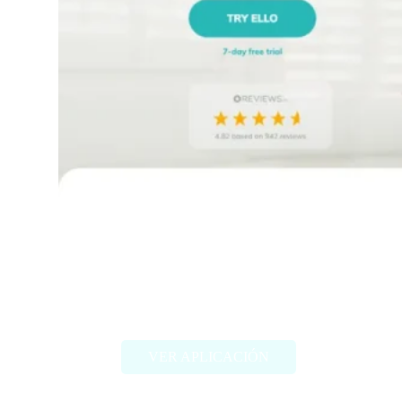
helloello.com
VER APLICACIÓN