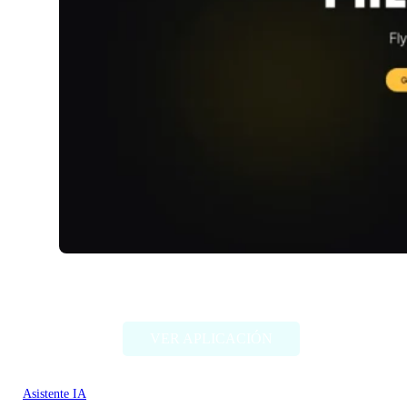
RivetAI
VER APLICACIÓN
Asistente IA