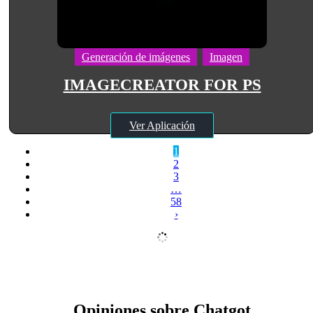
Generación de imágenes
Imagen
IMAGECREATOR FOR PS
Ver Aplicación
1
2
3
…
58
›
Opiniones sobre Chatgot