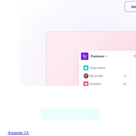
Kai by Tettra
VER APLICACIÓN
Asistente IA