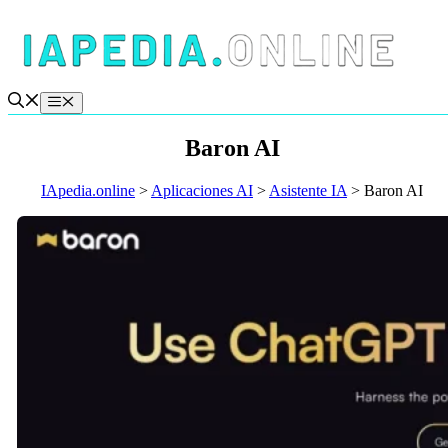
Saltar
al
contenido
Menú
Baron AI
IApedia.online
>
Aplicaciones AI
>
Asistente IA
>
Baron AI