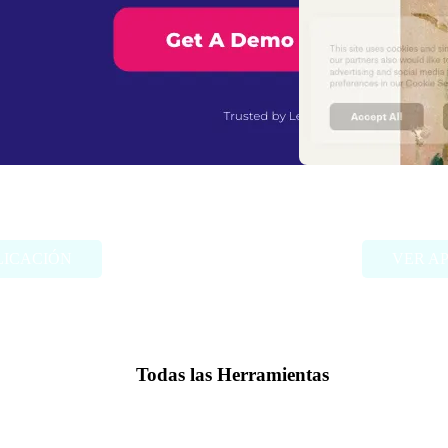
nated CX
Int
LICACIÓN
VER A
Todas las Herramientas