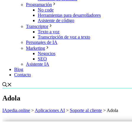
Programación
No code
Herramientas para desarrolladores
Asistente de código
Transcriptor
Texto a voz
Transcripción de voz a texto
Personajes de IA
Marketing
Negocios
SEO
Asistente IA
Blog
Contacto
Adola
IApedia.online
>
Aplicaciones AI
>
Soporte al cliente
>
Adola