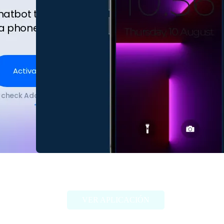
Zencall
VER APLICACIÓN