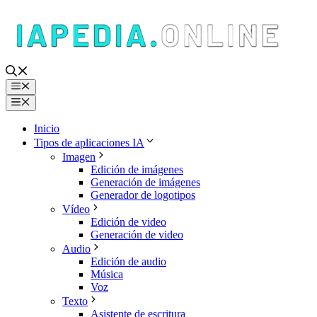
Saltar
al
contenido
Menú
Menú
Inicio
Tipos de aplicaciones IA
Imagen
Edición de imágenes
Generación de imágenes
Generador de logotipos
Vídeo
Edición de video
Generación de video
Audio
Edición de audio
Música
Voz
Texto
Asistente de escritura