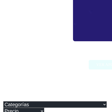
Caffei
VER AP