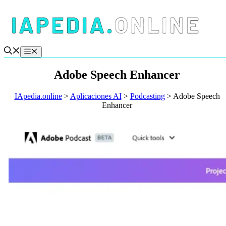
Saltar
al
contenido
Menú
Adobe Speech Enhancer
IApedia.online
>
Aplicaciones AI
>
Podcasting
>
Adobe Speech
Enhancer