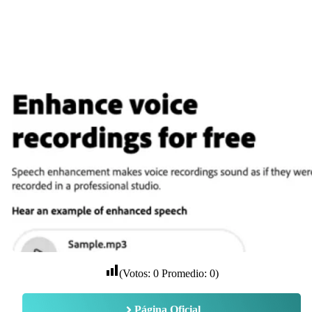
(Votos:
0
Promedio:
0
)
Página Oficial