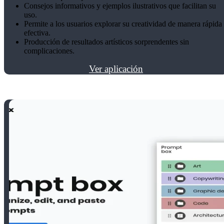
Consejos informativos y ejemplos ilustrativos que facilitan su
uso.
Permite a los usuarios explorar su creatividad de manera rápida
efectiva.
Producción de resultados artísticos sorprendentes sin
complicaciones.
Ver aplicación