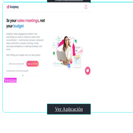
Ventas
Outplayhq
Ver Aplicación