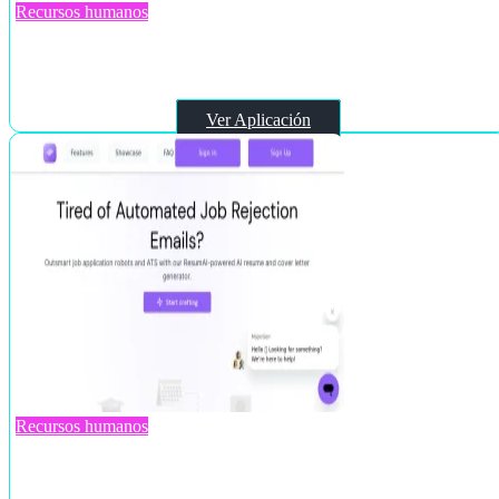
Recursos humanos
Whydoyouwanttoworkhere
Ver Aplicación
Recursos humanos
MajorGen