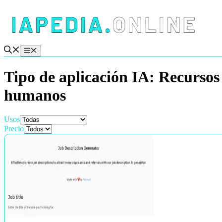
Saltar
al
contenido
Menú
Tipo de aplicación IA:
Recursos
humanos
Usos
Precio