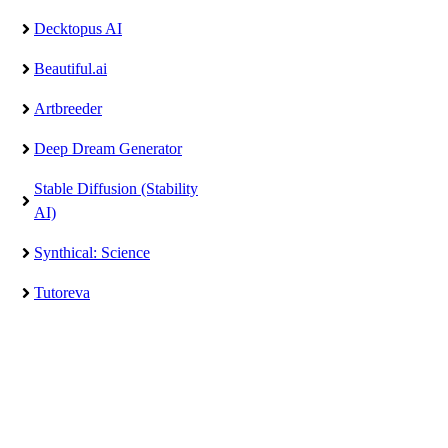
Decktopus AI
Beautiful.ai
Artbreeder
Deep Dream Generator
Stable Diffusion (Stability
AI)
Synthical: Science
Tutoreva