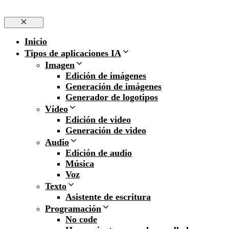
Cerrar
Inicio
Tipos de aplicaciones IA
Imagen
Edición de imágenes
Generación de imágenes
Generador de logotipos
Vídeo
Edición de video
Generación de video
Audio
Edición de audio
Música
Voz
Texto
Asistente de escritura
Programación
No code