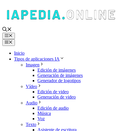
Saltar
al
contenido
Menú
Menú
Inicio
Tipos de aplicaciones IA
Imagen
Edición de imágenes
Generación de imágenes
Generador de logotipos
Vídeo
Edición de video
Generación de video
Audio
Edición de audio
Música
Voz
Texto
Asistente de escritura