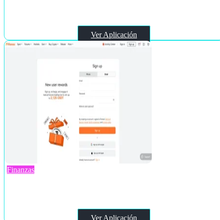
Wisdomise
Ver Aplicación
Finanzas
PionexGPT
Ver Aplicación