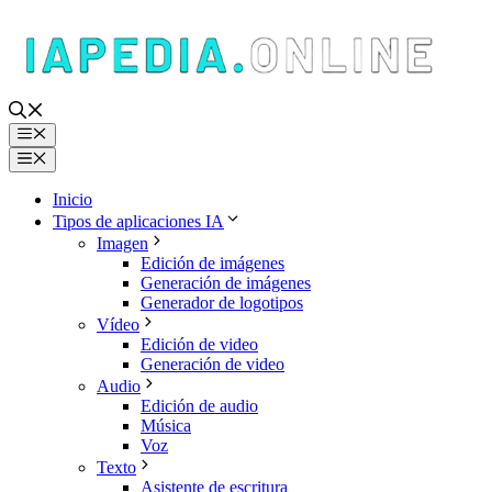
Saltar
al
contenido
Menú
Menú
Inicio
Tipos de aplicaciones IA
Imagen
Edición de imágenes
Generación de imágenes
Generador de logotipos
Vídeo
Edición de video
Generación de video
Audio
Edición de audio
Música
Voz
Texto
Asistente de escritura