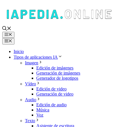
Saltar
al
contenido
Menú
Menú
Inicio
Tipos de aplicaciones IA
Imagen
Edición de imágenes
Generación de imágenes
Generador de logotipos
Vídeo
Edición de video
Generación de video
Audio
Edición de audio
Música
Voz
Texto
Asistente de escritura